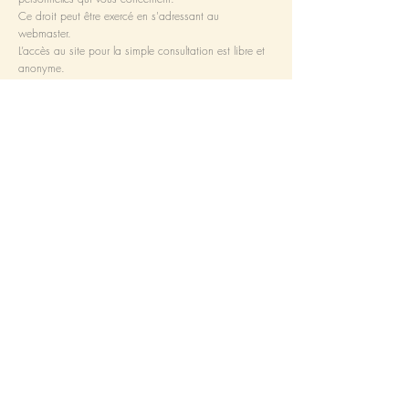
Ce droit peut être exercé en s'adressant au
webmaster.
L’accès au site pour la simple consultation est libre et
anonyme.
Hébergement:
Wix.com Inc.
Adresse:
500 Terry A François Blvd San
Francisco, CA 94158
Tél.:
+1 415-639-9034
.