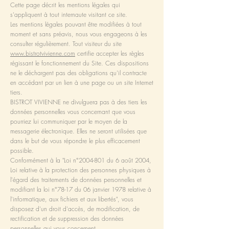
Cette page décrit les mentions légales qui
s'appliquent à tout internaute visitant ce site.
Les mentions légales pouvant être modifiées à tout
moment et sans préavis, nous vous engageons à les
consulter régulièrement. Tout visiteur du site
www.bistrotvivienne.com
certifie accepter les règles
régissant le fonctionnement du Site. Ces dispositions
ne le déchargent pas des obligations qu'il contracte
en accédant par un lien à une page ou un site Internet
tiers.
BISTROT VIVIENNE ne divulguera pas à des tiers les
données personnelles vous concernant que vous
pourriez lui communiquer par le moyen de la
messagerie électronique. Elles ne seront utilisées que
dans le but de vous répondre le plus efficacement
possible.
Conformément à la "Loi n°
2004-801
du 6 août 2004,
Loi relative à la protection des personnes physiques à
l'égard des traitements de données personnelles et
modifiant la loi n°78-17 du 06 janvier 1978 relative à
l'informatique, aux fichiers et aux libertés", vous
disposez d'un droit d'accès, de modification, de
rectification et de suppression des données
personnelles qui vous concernent.