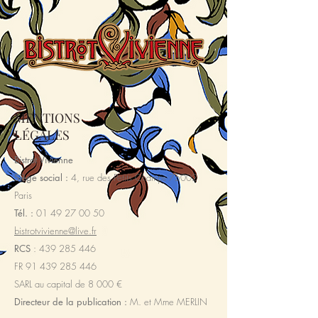
MENTIONS
LÉGALES
Bistrot Vivienne
Siège social :
4, rue des Petits Champs 75002
Paris
Tél. :
01 49 27 00 50
bistrotvivienne@live.fr
RCS
:
439 285 446
FR 91 439 285 446
SARL au capital de 8 000 €
Directeur de la publication :
M. et Mme MERLIN